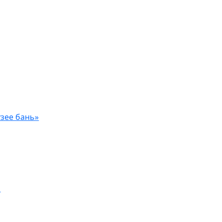
зее бань»
а