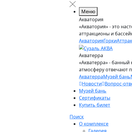
Меню
Акватория
«Акватория» - это нас
аттракционы и бассей
Акватория
Горки
Аттра
Акватерра
«Акватерра» - банный 
атмосферу отвечают 
Акватерра
Музей бань
Новости
Вопрос-отв
Музей бань
Сертификаты
Купить билет
Поиск
О комплексе
Галерея