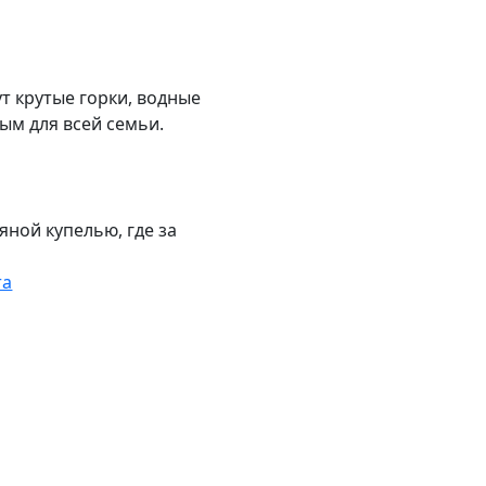
ут крутые горки, водные
ым для всей семьи.
яной купелью, где за
та