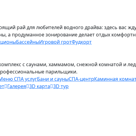
тоящий рай для любителей водного драйва: здесь вас жд
ны, а продуманное зонирование делает отдых комфортн
кционы
Бассейны
Игровой грот
Фудкорт
комплекс с саунами, хаммамом, снежной комнатой и лед
профессиональные парильщики.
Меню СПА услуг
Бани и сауны
СПА-центр
Каминная комна
ет
Галерея
3D карта
3D тур