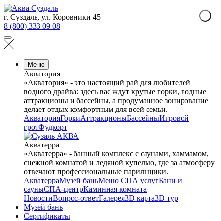
г. Суздаль, ул. Коровники 45
8 (800) 333 09 08
Меню
Акватория
«Акватория» - это настоящий рай для любителей
водного драйва: здесь вас ждут крутые горки, водные
аттракционы и бассейны, а продуманное зонирование
делает отдых комфортным для всей семьи.
Акватория
Горки
Аттракционы
Бассейны
Игровой
грот
Фудкорт
Акватерра
«Акватерра» - банный комплекс с саунами, хаммамом,
снежной комнатой и ледяной купелью, где за атмосферу
отвечают профессиональные парильщики.
Акватерра
Музей бань
Меню СПА услуг
Бани и
сауны
СПА-центр
Каминная комната
Новости
Вопрос-ответ
Галерея
3D карта
3D тур
Музей бань
Сертификаты