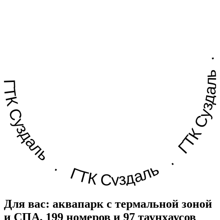
ГТК Суздаль . ГТК Суздаль . ГТК Суздаль .
Для вас: аквапарк с термальной зоной
и СПА, 199 номеров и 97 таунхаусов