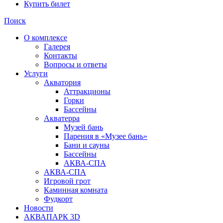
Купить билет
Поиск
О комплексе
Галерея
Контакты
Вопросы и ответы
Услуги
Акватория
Аттракционы
Горки
Бассейны
Акватерра
Музей бань
Парения в «Музее бань»
Бани и сауны
Бассейны
АКВА-СПА
АКВА-СПА
Игровой грот
Каминная комната
Фудкорт
Новости
АКВАПАРК 3D