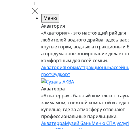
Меню
Акватория
«Акватория» - это настоящий рай для
любителей водного драйва: здесь вас
крутые горки, водные аттракционы и 
а продуманное зонирование делает о
комфортным для всей семьи.
Акватория
Горки
Аттракционы
Бассейн
грот
Фудкорт
Акватерра
«Акватерра» - банный комплекс с саун
хаммамом, снежной комнатой и ледя
купелью, где за атмосферу отвечают
профессиональные парильщики.
Акватерра
Музей бань
Меню СПА услуг