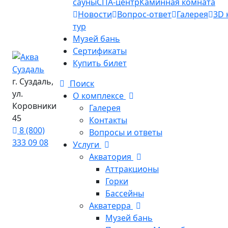
сауны
СПА-центр
Каминная комната
Новости
Вопрос-ответ
Галерея
3D 
тур
Музей бань
Сертификаты
Купить билет
г. Суздаль,
Поиск
ул.
О комплексе
Коровники
Галерея
45
Контакты
8 (800)
Вопросы и ответы
333 09 08
Услуги
Акватория
Аттракционы
Горки
Бассейны
Акватерра
Музей бань