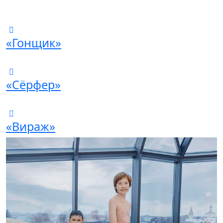
«Гонщик»
«Сёрфер»
«Вираж»