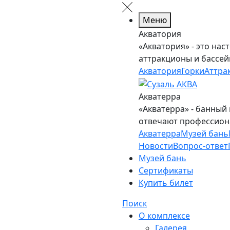
Меню
Акватория
«Акватория» - это нас
аттракционы и бассей
Акватория
Горки
Аттра
Акватерра
«Акватерра» - банный
отвечают профессион
Акватерра
Музей бань
Новости
Вопрос-ответ
Музей бань
Сертификаты
Купить билет
Поиск
О комплексе
Галерея