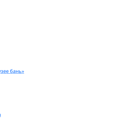
узее бань»
а