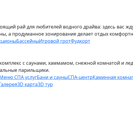
тоящий рай для любителей водного драйва: здесь вас жд
ны, а продуманное зонирование делает отдых комфортн
кционы
Бассейны
Игровой грот
Фудкорт
 комплекс с саунами, хаммамом, снежной комнатой и лед
альные парильщики.
Меню СПА услуг
Бани и сауны
СПА-центр
Каминная комна
Галерея
3D карта
3D тур