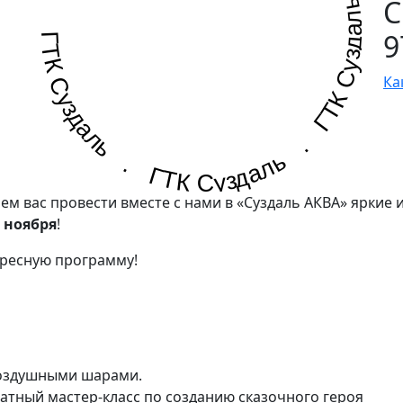
ГТК Суздаль . ГТК Суздаль . ГТК Суздаль .
С
9
Ка
м вас провести вместе с нами в «Суздаль АКВА» яркие 
4 ноября
!
ересную программу!
 воздушными шарами.
платный мастер-класс по созданию сказочного героя