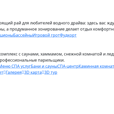
тоящий рай для любителей водного драйва: здесь вас жду
ны, а продуманное зонирование делает отдых комфортн
кционы
Бассейны
Игровой грот
Фудкорт
комплекс с саунами, хаммамом, снежной комнатой и лед
профессиональные парильщики.
Меню СПА услуг
Бани и сауны
СПА-центр
Каминная комна
ет
Галерея
3D карта
3D тур