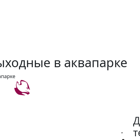
ходные в аквапарке
апарке
Д
т