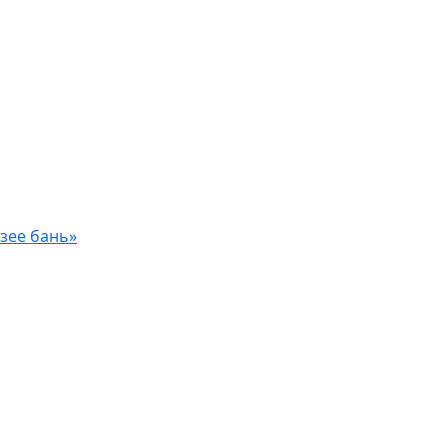
зее бань»
а