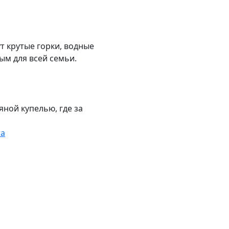
т крутые горки, водные
ым для всей семьи.
яной купелью, где за
та