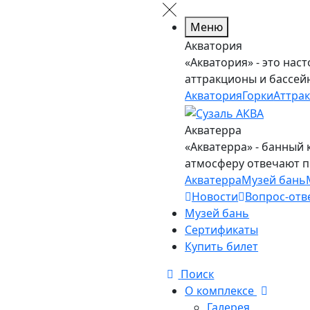
Меню
Акватория
«Акватория» - это нас
аттракционы и бассей
Акватория
Горки
Аттра
Акватерра
«Акватерра» - банный 
атмосферу отвечают 
Акватерра
Музей бань
Новости
Вопрос-отв
Музей бань
Сертификаты
Купить билет
Поиск
О комплексе
Галерея