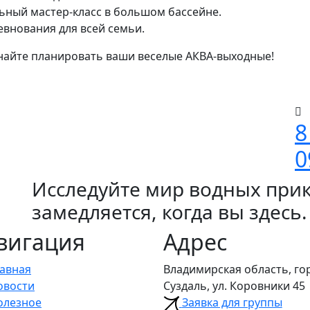
альный мастер-класс в большом бассейне.
евнования для всей семьи.
инайте планировать ваши веселые АКВА-выходные!
8
0
Исследуйте мир водных при
замедляется, когда вы здесь.
вигация
Адрес
лавная
Владимирская область, го
овости
Суздаль, ул. Коровники 45
олезное
Заявка для группы