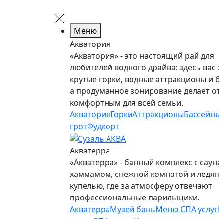
Меню
Акватория
«Акватория» - это настоящий рай для
любителей водного драйва: здесь вас
крутые горки, водные аттракционы и 
а продуманное зонирование делает о
комфортным для всей семьи.
Акватория
Горки
Аттракционы
Бассейн
грот
Фудкорт
Акватерра
«Акватерра» - банный комплекс с саун
хаммамом, снежной комнатой и ледя
купелью, где за атмосферу отвечают
профессиональные парильщики.
Акватерра
Музей бань
Меню СПА услуг